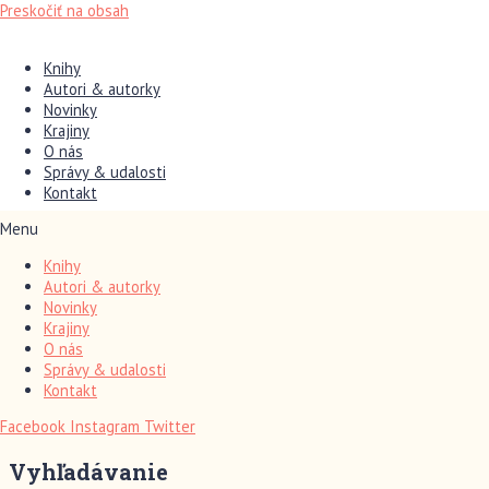
Preskočiť na obsah
Knihy
Autori & autorky
Novinky
Krajiny
O nás
Správy & udalosti
Kontakt
Menu
Knihy
Autori & autorky
Novinky
Krajiny
O nás
Správy & udalosti
Kontakt
Facebook
Instagram
Twitter
Vyhľadávanie