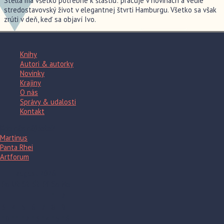
Stella má všetko potrebné k šťastiu: pracuje v novinách a vedie
stredostavovský život v elegantnej štvrti Hamburgu. Všetko sa však
zrúti v deň, keď sa objaví Ivo.
Knihy
Autori & autorky
Novinky
Krajiny
O nás
Správy & udalosti
Kontakt
Kde nás nájdete?
Martinus
Panta Rhei
Artforum
august 2026
Po
Ut
St
Št
Pi
So
Ne
1
2
3
4
5
6
7
8
9
10
11
12
13
14
15
16